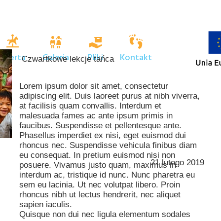
Oferta
Galeria
Pliki
Kontakt
Czwartkowe lekcje tańca
Lorem ipsum dolor sit amet, consectetur
adipiscing elit. Duis laoreet purus at nibh viverra,
at facilisis quam convallis. Interdum et
malesuada fames ac ante ipsum primis in
faucibus. Suspendisse et pellentesque ante.
Phasellus imperdiet ex nisi, eget euismod dui
rhoncus nec. Suspendisse vehicula finibus diam
eu consequat. In pretium euismod nisi non
21 lutego 2019
posuere. Vivamus justo quam, maximus in
interdum ac, tristique id nunc. Nunc pharetra eu
sem eu lacinia. Ut nec volutpat libero. Proin
rhoncus nibh ut lectus hendrerit, nec aliquet
sapien iaculis.
Quisque non dui nec ligula elementum sodales