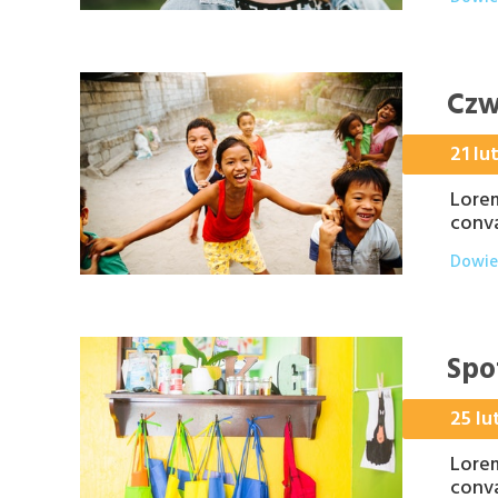
Czw
21 lu
Lorem
conva
Dowied
Spo
25 lu
Lorem
conva