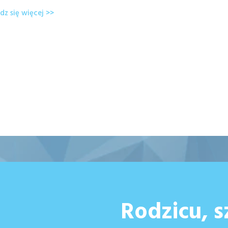
z się więcej >>
Rodzicu,
s