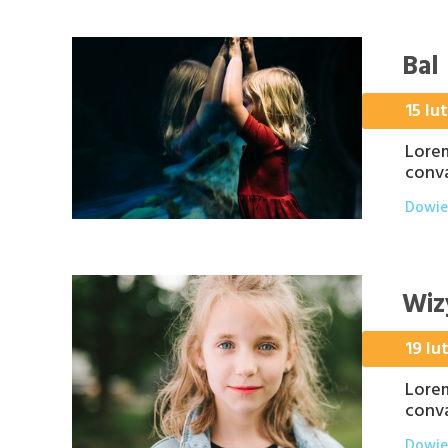
Bal
15 lu
Lorem
conva
Dowied
Wiz
19 lu
Lorem
conva
Dowied