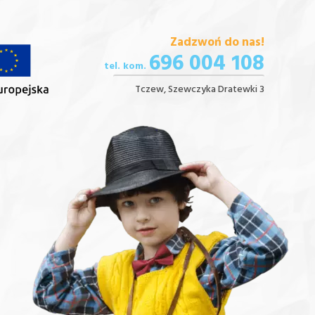
Zadzwoń do nas!
696 004 108
tel. kom.
Tczew, Szewczyka Dratewki 3