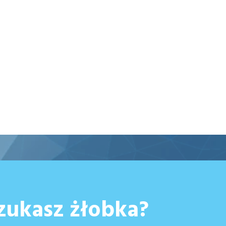
zukasz żłobka?