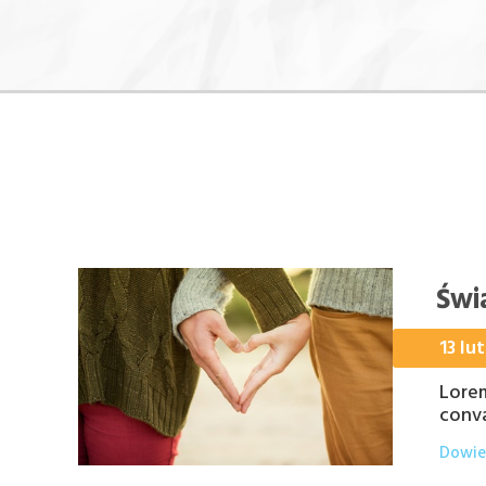
Świ
13 lu
Lorem
conva
Dowied